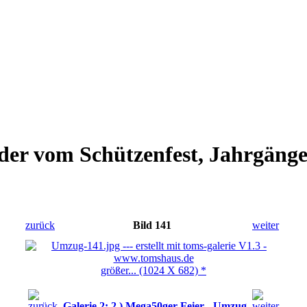
ilder vom Schützenfest, Jahrgän
zurück
Bild 141
weiter
größer... (1024 X 682) *
Galerie 2: 2.) Mega50ger Feier - Umzug