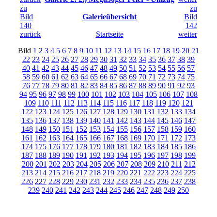
Galerieübersicht
zurück
Startseite
weiter
Bild
1
2
3
4
5
6
7
8
9
10
11
12
13
14
15
16
17
18
19
20
21
22
23
24
25
26
27
28
29
30
31
32
33
34
35
36
37
38
39
40
41
42
43
44
45
46
47
48
49
50
51
52
53
54
55
56
57
58
59
60
61
62
63
64
65
66
67
68
69
70
71
72
73
74
75
76
77
78
79
80
81
82
83
84
85
86
87
88
89
90
91
92
93
94
95
96
97
98
99
100
101
102
103
104
105
106
107
108
109
110
111
112
113
114
115
116
117
118
119
120
121
122
123
124
125
126
127
128
129
130
131
132
133
134
135
136
137
138
139
140
141
142
143
144
145
146
147
148
149
150
151
152
153
154
155
156
157
158
159
160
161
162
163
164
165
166
167
168
169
170
171
172
173
174
175
176
177
178
179
180
181
182
183
184
185
186
187
188
189
190
191
192
193
194
195
196
197
198
199
200
201
202
203
204
205
206
207
208
209
210
211
212
213
214
215
216
217
218
219
220
221
222
223
224
225
226
227
228
229
230
231
232
233
234
235
236
237
238
239
240
241
242
243
244
245
246
247
248
249
250