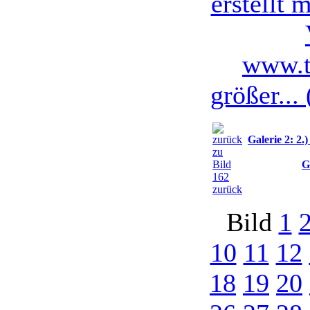
größer...
Galerie 2: 2
G
zurück
Bild
1
10
11
12
18
19
20